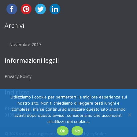
Archivi
Novembre 2017
Informazioni legali
Privacy Policy
Indirizzo
Utilizziamo i cookie per permetterti la migliore esperienza sul
nostro sito. Non ti chiediamo di leggere testi lunghi e
Keynés S.r.l. viale Umberto, 46 - 07100 Sassari - P.iva
complessi, ma se continui ad utilizzare questo sito andando
01892610906
avanti dopo questo avviso, consideriamo che acconsenti
all'utilizzo dei cookies.
Ok
No
© 2026 Ascent. All rights reserved
|
Ascent by
HyScaler