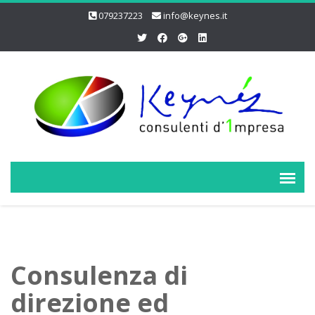
079237223
info@keynes.it
Consulenza di
direzione ed