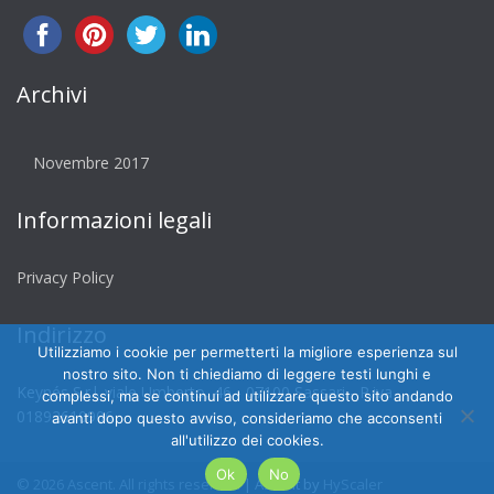
Archivi
Novembre 2017
Informazioni legali
Privacy Policy
Indirizzo
Utilizziamo i cookie per permetterti la migliore esperienza sul
nostro sito. Non ti chiediamo di leggere testi lunghi e
Keynés S.r.l. viale Umberto, 46 - 07100 Sassari - P.iva
complessi, ma se continui ad utilizzare questo sito andando
01892610906
avanti dopo questo avviso, consideriamo che acconsenti
all'utilizzo dei cookies.
Ok
No
© 2026 Ascent. All rights reserved
|
Ascent by
HyScaler