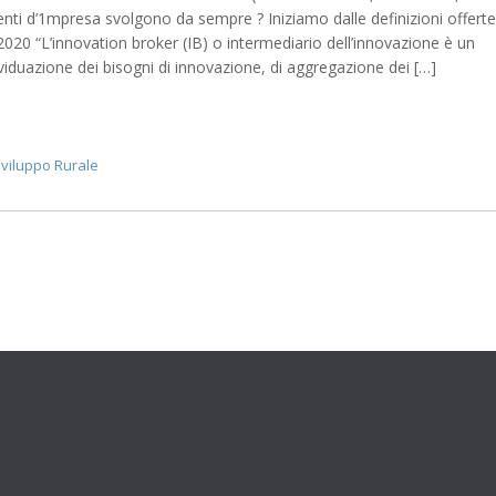
lenti d’1mpresa svolgono da sempre ? Iniziamo dalle definizioni offerte
020 “L’innovation broker (IB) o intermediario dell’innovazione è un
dividuazione dei bisogni di innovazione, di aggregazione dei […]
Sviluppo Rurale
Informazioni legali
Privacy Policy
re 2017