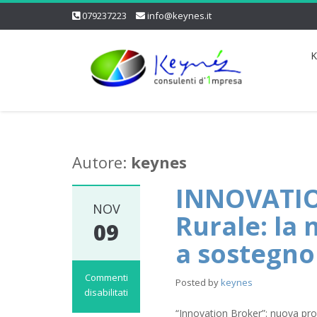
079237223
info@keynes.it
K
Autore:
keynes
INNOVATIO
NOV
Rurale: la 
09
a sostegno
Commenti
Posted by
keynes
disabilitati
su
“Innovation Broker”: nuova pro