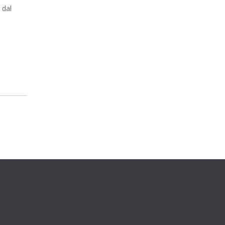
 dal
Indirizzo
Keynés S.r.l. viale Umberto, 46 -