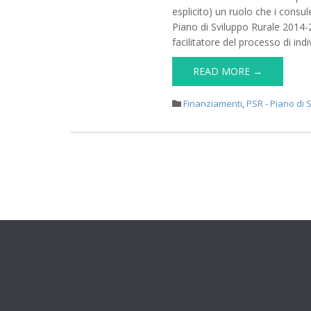
INNOVATION
esplicito) un ruolo che i consu
BROKER
Piano di Sviluppo Rurale 2014-2
per
facilitatore del processo di in
lo
sviluppo
READ MORE →
Rurale:
la
Finanziamenti
,
PSR - Piano di 
nuova
attività
di
consulenza
a
sostegno
della
innovazione
Condividi
Archivi
Novemb